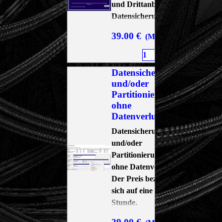
und Drittanbieter (ohne
Datensicherung)
39.00 €
(MwSt. 19 % Inkl.)
Hinzufügen
Datensicherung
und/oder
Partitionierung
ohne
Datenverlust
Datensicherung
und/oder
Partitionierung
ohne Datenverlust
Der Preis bezieht
sich auf eine
Stunde.