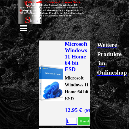
Direkt zum Seiteninhalt
Menü überspringen
Microsoft
Weitere
Windows
Produkte
11 Home
64 bit
im
ESD
Onlineshop
Microsoft
Windows 11
Home 64 bit
ESD
12.95 €
(MwSt. 19 % Inkl.)
Hinzufügen