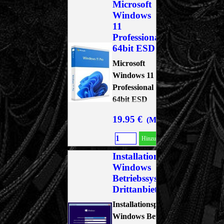
Microsoft
Windows
11
Professional
64bit ESD
Microsoft
Windows 11
Professional
64bit ESD
19.95 €
(MwSt. 19 % Inkl.)
Hinzufügen
Installationspauschale
Windows
Betriebssysteme und
Drittanbieter
Installationspauschale
Windows Betriebssysteme