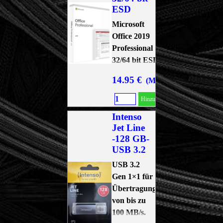
ESD
Microsoft
Office 2019
Professional
32/64 bit ESD
14.95 €
(MwSt. 19 % Inkl.)
Hinzufügen
Intenso
Jet Line
-128 GB-
USB 3.2
USB 3.2
Gen 1×1 für
Übertragungsgeschwindigkeiten
von bis zu
100 MB/s.