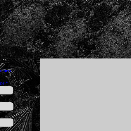
 neuen
me:
*