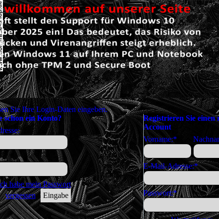
n
en Sie Ihre Login-Daten eingeben.
e schon ein Konto?
Registrieren Sie einen
Account
resse:
Vorname:
*
Nachna
E-Mail-Adresse:
*
Ich habe mein Passwort
Passwort:
*
vergessen