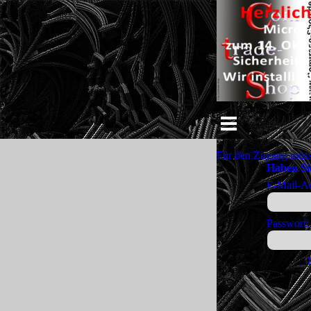
Direkt zum Seiteninhalt
Menü überspringe
Für den Zugang müss
Haben Si
E-Mail-Ad
Passwort: