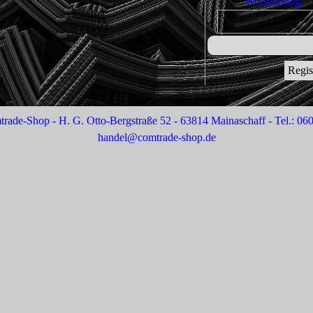
Wortprüfung:
ade-Shop - H. G. Otto-Bergstraße 52 - 63814 Mainaschaff - Tel.: 06
handel@comtrade-shop.de